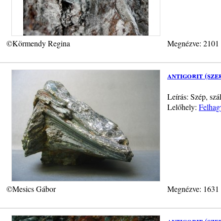
©Körmendy Regina
Megnézve: 2101
antigorit (sze
Leírás: Szép, szá
Lelőhely:
Felhag
©Mesics Gábor
Megnézve: 1631
antigorit (sze