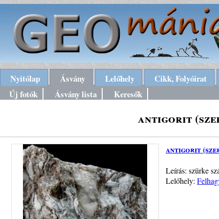
Nyitólap
Ásvány
Lelőhely
Cikk, Folyóirat
Új fotók
Ásvány lista
Keresők
antigorit (sze
antigorit (sze
Leírás: szürke sz
Lelőhely:
Felhag