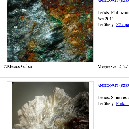
Leírás: Párhuzamo
éve:2011.
Lelőhely:
Zöldpa
©Mesics Gábor
Megnézve: 2127
antigorit (sze
Leírás: 8 mm-es a
Lelőhely:
Pinka 