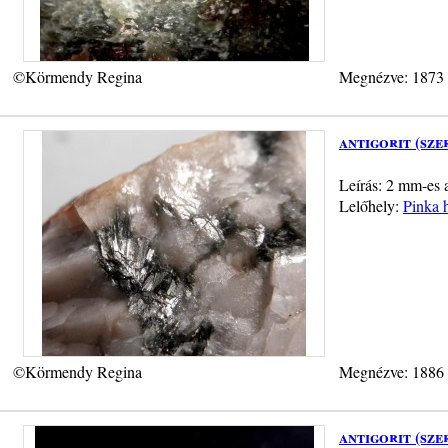
©Körmendy Regina
Megnézve: 1873
antigorit (sze
Leírás: 2 mm-es a
Lelőhely:
Pinka 
©Körmendy Regina
Megnézve: 1886
antigorit (sze