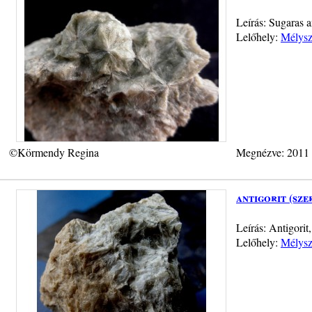
Leírás: Sugaras a
Lelőhely:
Mélysz
©Körmendy Regina
Megnézve: 2011
antigorit (sze
Leírás: Antigorit
Lelőhely:
Mélysz