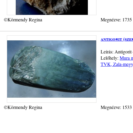
©Körmendy Regina
Megnézve: 1735
antigorit (sze
Leírás: Antigorit
Lelőhely:
Mura m
TVK, Zala-megy
©Körmendy Regina
Megnézve: 1533