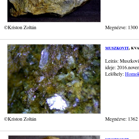
©Kriston Zoltán
Megnézve: 1300
muszkovit
, kv
Leírás: Muszkovi
ideje: 2016.nove
Lelőhely:
Homokb
©Kriston Zoltán
Megnézve: 1362
muszkovit