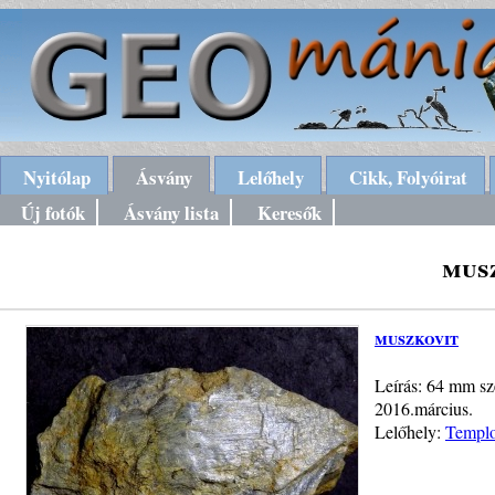
Nyitólap
Ásvány
Lelőhely
Cikk, Folyóirat
Új fotók
Ásvány lista
Keresők
mus
muszkovit
Leírás: 64 mm szé
2016.március.
Lelőhely:
Templo