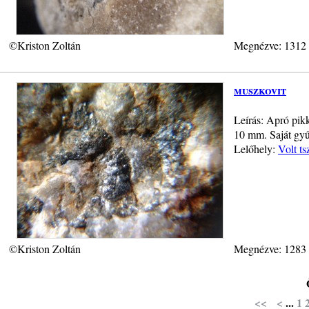
©Kriston Zoltán
Megnézve: 1312
muszkovit
Leírás: Apró pik
10 mm. Saját gyűjt
Lelőhely:
Volt ts
©Kriston Zoltán
Megnézve: 1283
<<
<
...
1