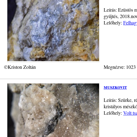
Leírás: Ezüstös 
gyűjtés, 2018.no
Lelőhely:
Felhag
©Kriston Zoltán
Megnézve: 1023
muszkovit
Leírás: Szürke, 
kristályos mészkő
Lelőhely:
Volt ts