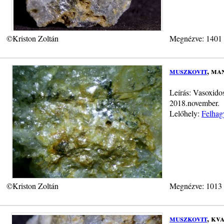
©Kriston Zoltán
Megnézve: 1401
muszkovit
, ma
Leírás: Vasoxido
2018.november.
Lelőhely:
Felhag
©Kriston Zoltán
Megnézve: 1013
muszkovit
, kv