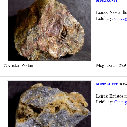
Leírás: Vasoxidt
Lelőhely:
Cinceg-
©Kriston Zoltán
Megnézve: 1229
muszkovit
, kv
Leírás: Ezüstös 
Lelőhely:
Cinceg-