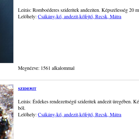
Leírás: Romboéderes szideritek andeziten. Képszélesség 20 m
Lelőhely:
Csákány-kő, andezit-kőfejtő, Recsk, Mátra
Megnézve: 1561 alkalommal
sziderit
Leírás: Érdekes rendezettségű szideritek andezit üregében. K
ből.
Lelőhely:
Csákány-kő, andezit-kőfejtő, Recsk, Mátra