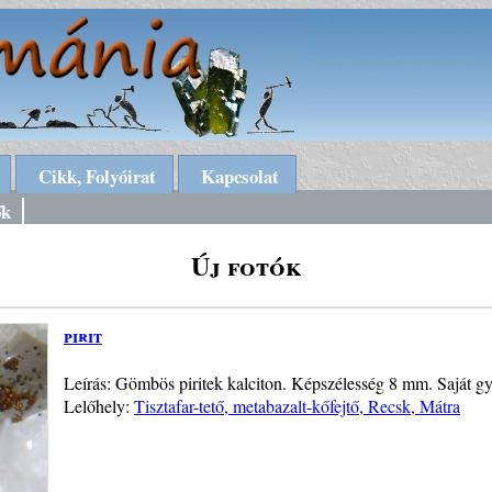
Cikk, Folyóirat
Kapcsolat
ők
Új fotók
pirit
Leírás: Gömbös piritek kalciton. Képszélesség 8 mm. Saját gy
Lelőhely:
Tisztafar-tető, metabazalt-kőfejtő, Recsk, Mátra