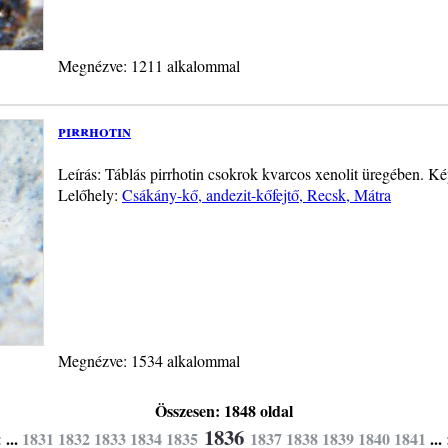
Megnézve: 1211 alkalommal
pirrhotin
Leírás: Táblás pirrhotin csokrok kvarcos xenolit üregében. K
Lelőhely:
Csákány-kő, andezit-kőfejtő, Recsk, Mátra
Megnézve: 1534 alkalommal
Összesen: 1848 oldal
1836
<
...
1831
1832
1833
1834
1835
1837
1838
1839
1840
1841
...