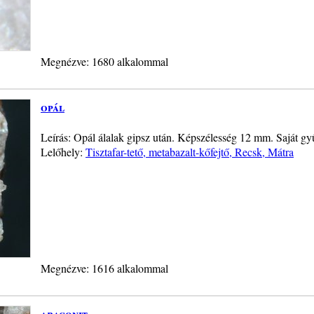
Megnézve: 1680 alkalommal
opál
Leírás: Opál álalak gipsz után. Képszélesség 12 mm. Saját gy
Lelőhely:
Tisztafar-tető, metabazalt-kőfejtő, Recsk, Mátra
Megnézve: 1616 alkalommal
aragonit