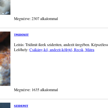
Megnézve: 2307 alkalommal
tridimit
Leírás: Tridimit ikrek szideriten, andezit üregében. Képszéle
Lelőhely:
Csákány-kő, andezit-kőfejtő, Recsk, Mátra
Megnézve: 1635 alkalommal
sziderit