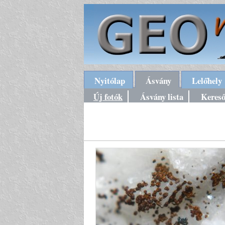
Nyitólap
Ásvány
Lelőhely
Új fotók
Ásvány lista
Keres