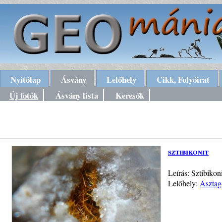
Nyitólap
Ásvány
Lelőhely
Cikk, Folyóirat
Új fotók
Ásvány lista
Keresők
sztibikonit
Leírás: Sztibikon
Lelőhely:
Asztag