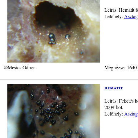
Leírás: Hematit 
Lelőhely:
Asztag
©Mesics Gábor
Megnézve: 1640
hematit
Leírás: Feketés 
2009-ből.
Lelőhely:
Asztag