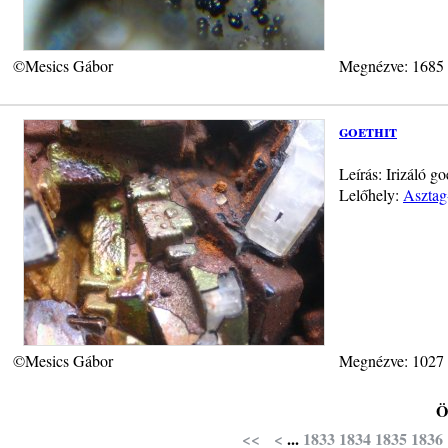
©Mesics Gábor
Megnézve: 1685
goethit
Leírás: Irizáló g
Lelőhely:
Asztag
©Mesics Gábor
Megnézve: 1027
Ö
<<
<
...
1833
1834
1835
1836