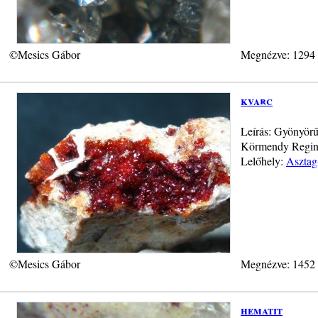
©Mesics Gábor
Megnézve: 1294
kvarc
Leírás: Gyönyörűe
Körmendy Regina
Lelőhely:
Asztag
©Mesics Gábor
Megnézve: 1452
hematit