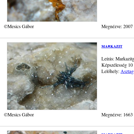
©Mesics Gábor
Megnézve: 2007
markazit
Leírás: Markazitg
Képszélesség 10 
Lelőhely:
Asztag
©Mesics Gábor
Megnézve: 1663
markazit